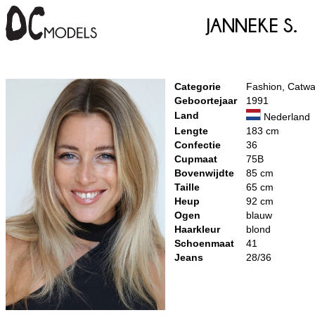
Janneke S.
Categorie
Fashion, Catwa
Geboortejaar
1991
Land
Nederland
Lengte
183 cm
Confectie
36
Cupmaat
75B
Bovenwijdte
85 cm
Taille
65 cm
Heup
92 cm
Ogen
blauw
Haarkleur
blond
Schoenmaat
41
Jeans
28/36