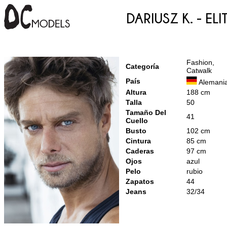
Dariusz K. - elit
Fashion,
Categoría
Catwalk
País
Alemani
Altura
188 cm
Talla
50
Tamaño Del
41
Cuello
Busto
102 cm
Cintura
85 cm
Caderas
97 cm
Ojos
azul
Pelo
rubio
Zapatos
44
Jeans
32/34